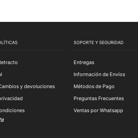
OLÍTICAS
SOPORTE Y SEGURIDAD
Retracto
Entregas
l
Información de Envíos
 Cambios y devoluciones
Métodos de Pago
privacidad
Preguntas Frecuentes
ondiciones
Ventas por Whatsapp
k
r
stagram
Tik-
Tok