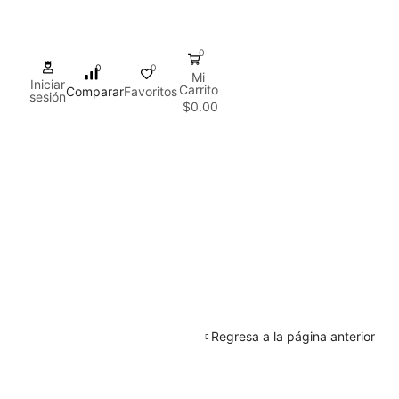
0
0
0
Mi
Iniciar
Carrito
Comparar
Favoritos
sesión
$
0.00
Regresa a la página anterior
TODAS LAS CATEGORIAS