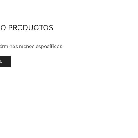
DO PRODUCTOS
MARCAS
términos menos específicos.
A
VÍNCULOS SOCIALES
Facebook
Twitter
Instagram
Linkedin
Youtube