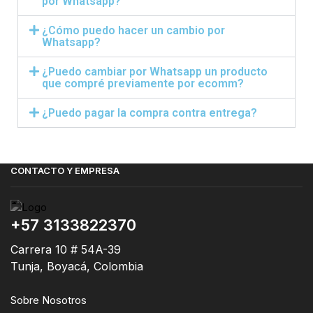
por Whatsapp?
¿Cómo puedo hacer un cambio por
Whatsapp?
¿Puedo cambiar por Whatsapp un producto
que compré previamente por ecomm?
¿Puedo pagar la compra contra entrega?
CONTACTO Y EMPRESA
+57 3133822370
Carrera 10 # 54A-39
Tunja, Boyacá, Colombia
Sobre Nosotros